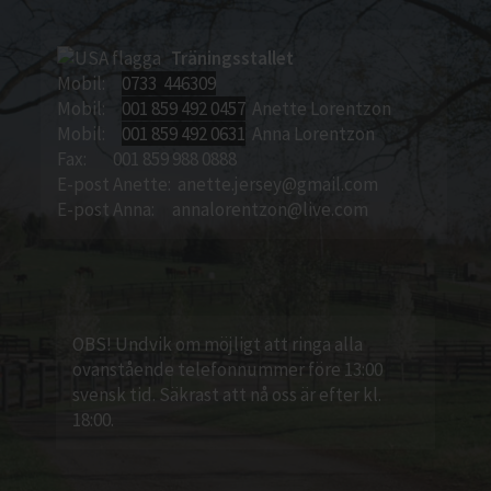
Träningsstallet
Mobil:
0733 446309
Mobil:
001 859 492 0457
Anette Lorentzon
Mobil:
001 859 492 0631
Anna Lorentzon
Fax: 001 859 988 0888
E-post Anette:
anette.jersey@gmail.com
E-post Anna:
annalorentzon@live.com
OBS! Undvik om möjligt att ringa alla
ovanstående telefonnummer före 13:00
svensk tid. Säkrast att nå oss är efter kl.
18:00.