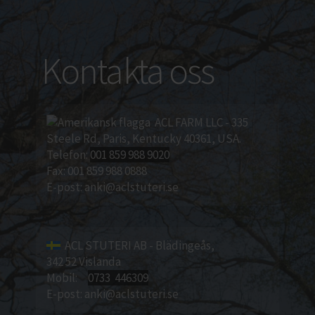
Kontakta oss
ACL FARM LLC - 335
Steele Rd, Paris, Kentucky 40361, USA.
Telefon:
001 859 988 9020
Fax: 001 859 988 0888
E-post:
anki@aclstuteri.se
ACL STUTERI AB - Blädingeås,
342 52 Vislanda
Mobil:
0733 446309
E-post:
anki@aclstuteri.se